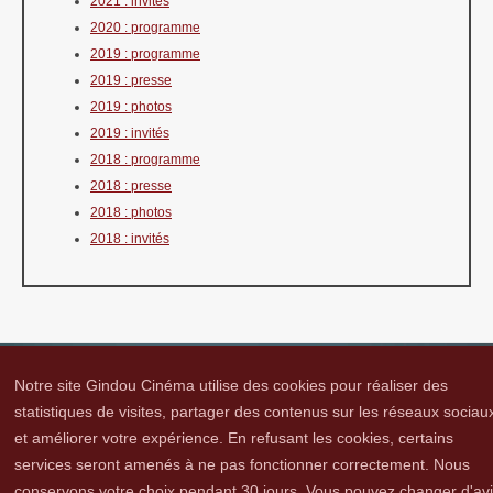
2021 : invités
2020 : programme
2019 : programme
2019 : presse
2019 : photos
2019 : invités
2018 : programme
2018 : presse
2018 : photos
2018 : invités
Notre site Gindou Cinéma utilise des cookies pour réaliser des
statistiques de visites, partager des contenus sur les réseaux sociau
et améliorer votre expérience. En refusant les cookies, certains
Gindou Cinéma
Contacts
Lettre d'infos
Réseaux sociaux
Partenaires
services seront amenés à ne pas fonctionner correctement. Nous
Adhérer
Vidéothèque
Hommage à Guy Cavagnac
Mentions Légales
conservons votre choix pendant 30 jours. Vous pouvez changer d'av