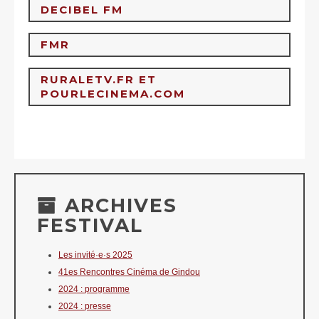
DECIBEL FM
https://antenne-d-oc.fr
/
FMR
https://lc.cx/V4TVtW
RURALETV.FR ET
POURLECINEMA.COM
https://radio-fmr.net/podcasts
/
https://www.NotAllowedScriptyoutube.com/@MerzoukS
https://www.pourlecinema.com
/
ARCHIVES
FESTIVAL
Les invité·e·s 2025
41es Rencontres Cinéma de Gindou
2024 : programme
2024 : presse