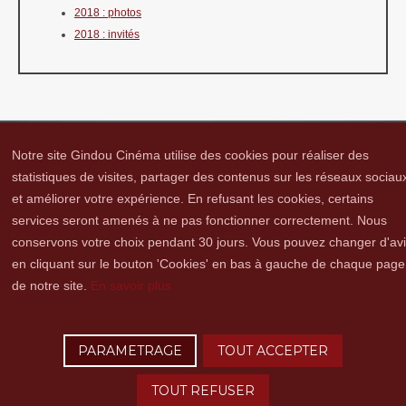
2018 : photos
2018 : invités
Notre site Gindou Cinéma utilise des cookies pour réaliser des
statistiques de visites, partager des contenus sur les réseaux sociau
et améliorer votre expérience. En refusant les cookies, certains
Gindou Cinéma
Contacts
Lettre d'infos
Réseaux sociaux
Partenaires
services seront amenés à ne pas fonctionner correctement. Nous
Adhérer
Vidéothèque
Hommage à Guy Cavagnac
Mentions Légales
conservons votre choix pendant 30 jours. Vous pouvez changer d'av
en cliquant sur le bouton 'Cookies' en bas à gauche de chaque page
de notre site.
En savoir plus
Copyright © 2016 Gindou Cinéma | Gindou Cinéma -Le Bourg - 46250 Gindou |
Tél. : 05 65 22 89 99 | accueil[@]gindoucinema.org
PARAMETRAGE
TOUT ACCEPTER
Lyncee, Infographie: PAO, Multimédia & Web Design
TOUT REFUSER