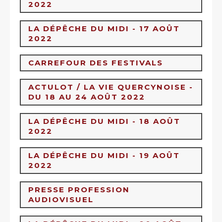
2022
LA DÉPÊCHE DU MIDI - 17 AOÛT
2022
CARREFOUR DES FESTIVALS
ÉCOUTER CES INTERVIEWS SUR LE
SITE DE LA RADIO
ACTULOT / LA VIE QUERCYNOISE -
ÉCOUTER CES INTERVIEWS SUR LE
DU 18 AU 24 AOÛT 2022
SITE DE LA RADIO
CES CHRONIQUES VAGABONDES
LA DÉPÊCHE DU MIDI - 18 AOÛT
PEUVENT ÊTRE ÉCOUTÉES SUR
LE
2022
SITE DE LA RADIO
VOIR L'ARTICLE EN LIGNE
LA DÉPÊCHE DU MIDI - 19 AOÛT
2022
PRESSE PROFESSION
AUDIOVISUEL