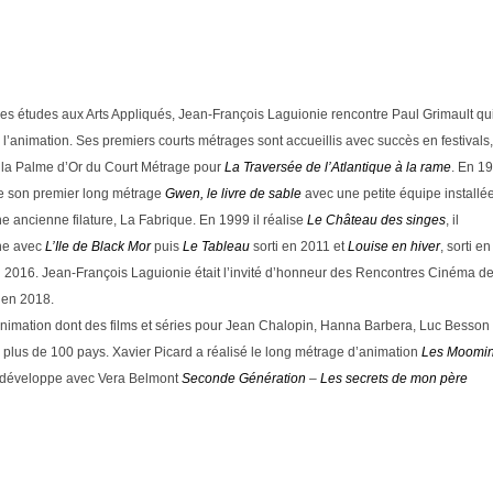
es études aux Arts Appliqués, Jean-François Laguionie rencontre Paul Grimault qu
 à l’animation. Ses premiers courts métrages sont accueillis avec succès en festivals,
 la Palme d’Or du Court Métrage pour
La Traversée de l’Atlantique à la rame
. En 1
ise son premier long métrage
Gwen, le livre de sable
avec une petite équipe installé
e ancienne filature, La Fabrique. En 1999 il réalise
Le Château des singes
, il
ne avec
L’Ile de Black Mor
puis
Le Tableau
sorti en 2011 et
Louise en hiver
, sorti en
n 2016. Jean-François Laguionie était l’invité d’honneur des Rencontres Cinéma d
 en 2018.
d’animation dont des films et séries pour Jean Chalopin, Hanna Barbera, Luc Besson 
s plus de 100 pays. Xavier Picard a réalisé le long métrage d’animation
Les Moomi
Il développe avec Vera Belmont
Seconde Génération
–
Les secrets de mon père