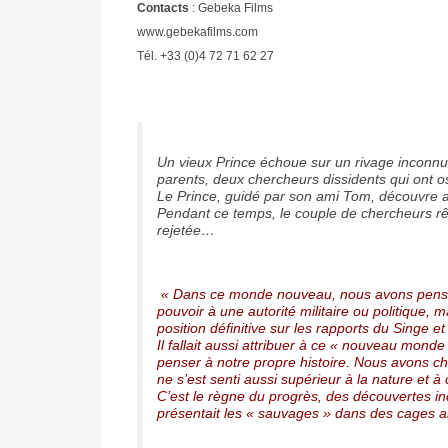
Contacts
: Gebeka Films
www.gebekafilms.com
Tél. +33 (0)4 72 71 62 27
Un vieux Prince échoue sur un rivage inconnu. 
parents, deux chercheurs dissidents qui ont o
Le Prince, guidé par son ami Tom, découvre av
Pendant ce temps, le couple de chercheurs rê
rejetée…
« Dans ce monde nouveau, nous avons pensé, 
pouvoir à une autorité militaire ou politique, 
position définitive sur les rapports du Singe et
Il fallait aussi attribuer à ce « nouveau mon
penser à notre propre histoire. Nous avons cho
ne s’est senti aussi supérieur à la nature et 
C’est le règne du progrès, des découvertes indu
présentait les « sauvages » dans des cages 