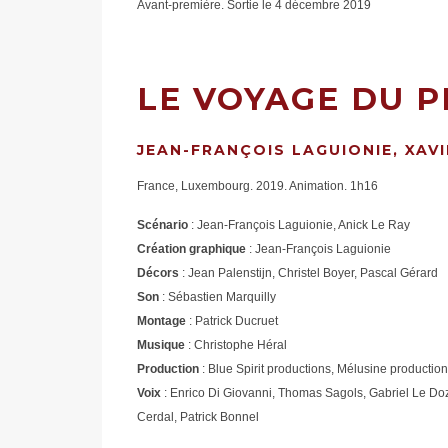
Avant-première. Sortie le 4 décembre 2019
LE VOYAGE DU P
JEAN-FRANÇOIS LAGUIONIE, XAV
France, Luxembourg. 2019. Animation. 1h16
Scénario
: Jean-François Laguionie, Anick Le Ray
Création
graphique
: Jean-François Laguionie
Décors
: Jean Palenstijn, Christel Boyer, Pascal Gérard
Son
: Sébastien Marquilly
Montage
: Patrick Ducruet
Musique
: Christophe Héral
Production
: Blue Spirit productions, Mélusine productio
Voix
: Enrico Di Giovanni, Thomas Sagols, Gabriel Le Do
Cerdal, Patrick Bonnel