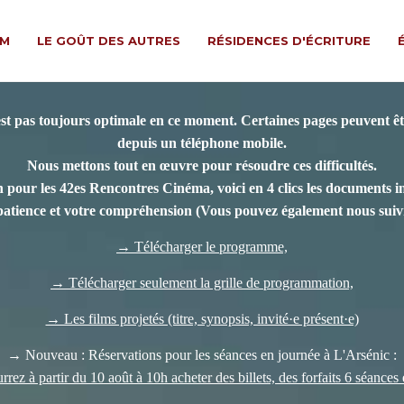
LM
LE GOÛT DES AUTRES
RÉSIDENCES D'ÉCRITURE
est pas toujours optimale en ce moment. Certaines pages peuvent êtr
depuis un téléphone mobile.
Nous mettons tout en œuvre pour résoudre ces difficultés.
 pour les 42es Rencontres Cinéma, voici en 4 clics les documents indi
patience et votre compréhension
(Vous pouvez également nous suivr
→ Télécharger le programme,
→ Télécharger seulement la grille de programmation,
→ Les films projetés (titre, synopsis, invité·e présent·e)
→ Nouveau : Réservations pour les séances en journée à L'Arsénic :
rez à partir du 10 août à 10h acheter des billets, des forfaits 6 séances