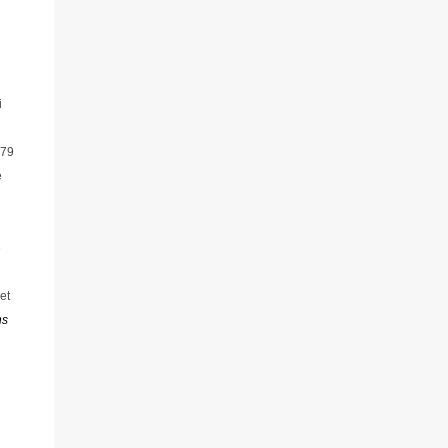
i
979
e
e
et
ns