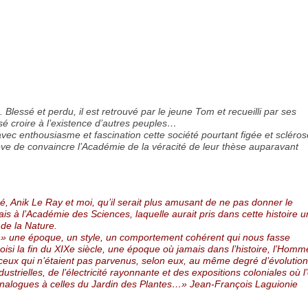
Blessé et perdu, il est retrouvé par le jeune Tom et recueilli par ses
sé croire à l’existence d’autres peuples…
ec enthousiasme et fascination cette société pourtant figée et scléros
ve de convaincre l’Académie de la véracité de leur thèse auparavant
Anik Le Ray et moi, qu’il serait plus amusant de ne pas donner le
mais à l’Académie des Sciences, laquelle aurait pris dans cette histoire 
 de la Nature.
de » une époque, un style, un comportement cohérent qui nous fasse
isi la fin du XIXe siècle, une époque où jamais dans l’histoire, l’Homm
à ceux qui n’étaient pas parvenus, selon eux, au même degré d’évolution
strielles, de l’électricité rayonnante et des expositions coloniales où l
analogues à celles du Jardin des Plantes…» Jean-François Laguionie