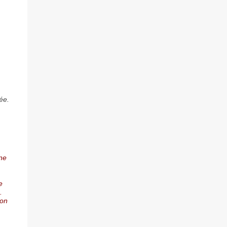
ée.
une
e
.
’on