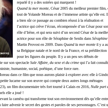
reparlé il y a des soirées qui marquent !
Quand la mer monte
, César 2005 du meilleur premier film, 
tout de Yolande Moreau et de l’immense artiste qu’elle est. I
a bien sûr ce passage au combien réussi à la réalisation et
l’actrice qui crève l’écran, récompensée d’un César pour so
rôle d’Irène, et qui sera suivi d’un second César de la meille
actrice pour son rôle de Séraphine de Senlis dans
Séraphine
Martin Provost en 2009. Dans
Quand la mer monte
il y a a
sa Belgique natale et le nord de la France, et sa prédilection
pour les figures du peuple. Il y a un peu ses débuts de
ie sur son spectacle
Sale Affaire, du sexe et du crime
qui l’a fait connaît
iniste, humaniste, social, poétique, d’une force rare.
reau dans ce film que nous aurons plaisir à explorer avec elle à Gind
e petite lucarne sur son œuvre qui compte deux autres longs métrages
23), un film documentaire très fort tourné à Calais en 2016,
Nulle part 
els elle a joué !
vant la caméra qui transforme tout son environnement dès qu’elle entr
à faire advenir le secret des gestes et paroles de ses personnages. C’est 