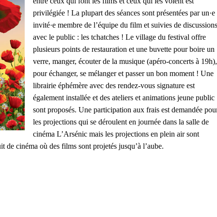
entre ceux qui font les films et ceux qui les voient est
privilégiée ! La plupart des séances sont présentées par un·e
invité·e membre de l’équipe du film et suivies de discussion
avec le public : les tchatches ! Le village du festival offre
plusieurs points de restauration et une buvette pour boire un
verre, manger, écouter de la musique (apéro-concerts à 19h),
pour échanger, se mélanger et passer un bon moment ! Une
librairie éphémère avec des rendez-vous signature est
également installée et des ateliers et animations jeune public
sont proposés. Une participation aux frais est demandée pou
les projections qui se déroulent en journée dans la salle de
cinéma L’Arsénic mais les projections en plein air sont
uit de cinéma où des films sont projetés jusqu’à l’aube.