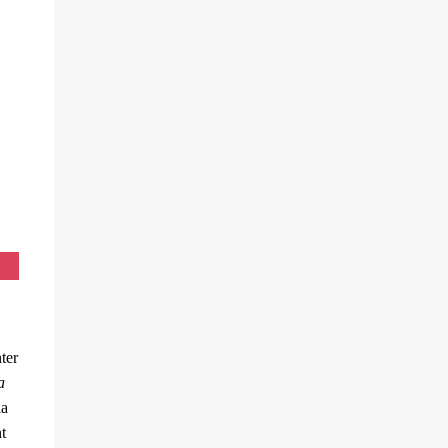
ter
a
la
t