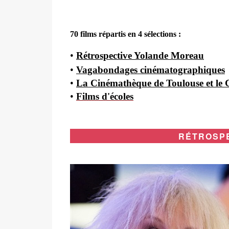
70 films répartis en 4 sélections :
•
Rétrospective Yolande Moreau
•
Vagabondage
s cinématographiques
•
La Cinémathèque de Toulouse et le
•
F
ilms d'écoles
RÉTROSP