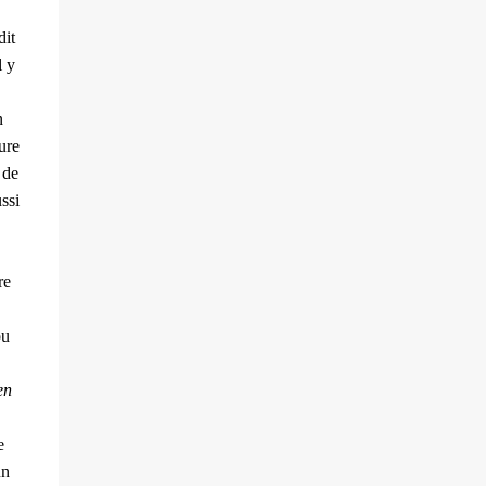
dit
l y
n
ure
de
ussi
re
ou
en
e
un