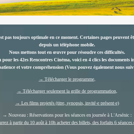
est pas toujours optimale en ce moment. Certaines pages peuvent êtr
depuis un téléphone mobile.
Nous mettons tout en œuvre pour résoudre ces difficultés.
 pour les 42es Rencontres Cinéma, voici en 4 clics les documents indi
patience et votre compréhension
(Vous pouvez également nous suivr
→ Télécharger le programme,
→ Télécharger seulement la grille de programmation,
→ Les films projetés (titre, synopsis, invité·e présent·e)
→ Nouveau : Réservations pour les séances en journée à L'Arsénic :
rez à partir du 10 août à 10h acheter des billets, des forfaits 6 séances