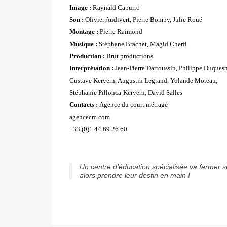
Image :
Raynald Capurro
Son :
Olivier Audivert, Pierre Bompy, Julie Roué
Montage :
Pierre Raimond
Musique :
Stéphane Brachet, Magid Cherfi
Production :
Brut productions
Interprétation :
Jean-Pierre Darroussin, Philippe Duquesn
Gustave Kervern, Augustin Legrand, Yolande Moreau,
Stéphanie Pillonca-Kervern, David Salles
Contacts :
Agence du court métrage
agencecm.com
+33 (0)1 44 69 26 60
Un centre d’éducation spécialisée va fermer 
alors prendre leur destin en main !