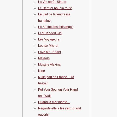
La Vie après Siham
Le Dernier pour la route
Le Lait de la tendresse
humaine
Le Secret des mésanges
Left-Handed Girl
Les Voyageurs
Louise-Michel
Love Me Tender
Météors
Mystère Alexina
Nino
Nulle part en France + Ya
basta !
Put Your Soul on Your Hand
and Walk
Quand la mer monte…
Regarde elle a les yeux grand
ouverts