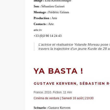
Image :
Elsa Kleinschmager
Son :
Sébastien Guisset
Montage :
Frédéric Grimm
Production :
Arte
Contacts :
Arte
arte.tv
+33 (0)3 90 14 24 43
L’actrice et réalisatrice Yolande Moreau pose
travers la trajectoire d’un jeune Kurde de 28 an
YA BASTA !
GUSTAVE KERVERN, SÉBASTIEN 
France. 2010. Fiction. 11 min
Cinéma de verdure | Samedi 16 août | 21h30
Scénario :
Gustave Kervern