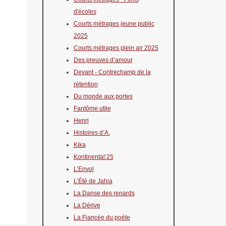
d'écoles
Courts métrages jeune public
2025
Courts métrages plein air 2025
Des preuves d’amour
Devant - Contrechamp de la
rétention
Du monde aux portes
Fantôme utile
Henri
Histoires d’A.
Kika
Kontinental’25
L’Envol
L’Été de Jahia
La Danse des renards
La Dérive
La Fiancée du poète