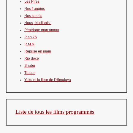
Les Pires
Nos frangins
Nos soleils
Nous, étudiants !
Pénélope mon amour
Plan 75
R.M.N.
Reprise en main
Rio doce
Shabu
Traces
Yuku et la fleur de l'Himalaya
Liste de tous les films programmés