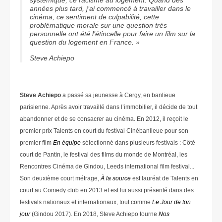
années plus tard, j’ai commencé à travailler dans le
cinéma, ce sentiment de culpabilité, cette
problématique morale sur une question très
personnelle ont été l’étincelle pour faire un film sur la
question du logement en France. »
Steve Achiepo
Steve Achiepo
a passé sa jeunesse à Cergy, en banlieue
parisienne. Après avoir travaillé dans l’immobilier, il décide de tout
abandonner et de se consacrer au cinéma. En 2012, il reçoit le
premier prix Talents en court du festival Cinébanlieue pour son
premier film
En équipe
sélectionné dans plusieurs festivals : Côté
court de Pantin, le festival des films du monde de Montréal, les
Rencontres Cinéma de Gindou, Leeds international film festival...
Son deuxième court métrage,
À la source
est lauréat de Talents en
court au Comedy club en 2013 et est lui aussi présenté dans des
festivals nationaux et internationaux, tout comme
Le Jour de ton
jour
(Gindou 2017). En 2018, Steve Achiepo tourne
Nos