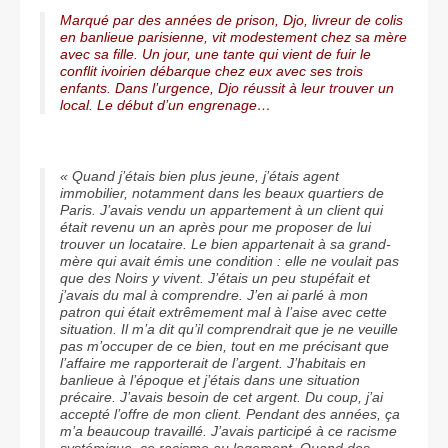
Marqué par des années de prison, Djo, livreur de colis
en banlieue parisienne, vit modestement chez sa mère
avec sa fille. Un jour, une tante qui vient de fuir le
conflit ivoirien débarque chez eux avec ses trois
enfants. Dans l’urgence, Djo réussit à leur trouver un
local. Le début d’un engrenage…
« Quand j’étais bien plus jeune, j’étais agent
immobilier, notamment dans les beaux quartiers de
Paris. J’avais vendu un appartement à un client qui
était revenu un an après pour me proposer de lui
trouver un locataire. Le bien appartenait à sa grand-
mère qui avait émis une condition : elle ne voulait pas
que des Noirs y vivent. J’étais un peu stupéfait et
j’avais du mal à comprendre. J’en ai parlé à mon
patron qui était extrêmement mal à l’aise avec cette
situation. Il m’a dit qu’il comprendrait que je ne veuille
pas m’occuper de ce bien, tout en me précisant que
l’affaire me rapporterait de l’argent. J’habitais en
banlieue à l’époque et j’étais dans une situation
précaire. J’avais besoin de cet argent. Du coup, j’ai
accepté l’offre de mon client. Pendant des années, ça
m’a beaucoup travaillé. J’avais participé à ce racisme
systémique, ce racisme au logement. Quand des