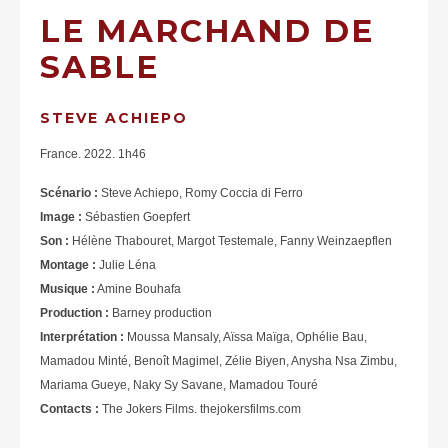
LE MARCHAND DE
SABLE
STEVE ACHIEPO
France. 2022. 1h46
Scénario :
Steve Achiepo, Romy Coccia di Ferro
Image :
Sébastien Goepfert
Son :
Hélène Thabouret, Margot Testemale, Fanny Weinzaepflen
Montage :
Julie Léna
Musique :
Amine Bouhafa
Production :
Barney production
Interprétation :
Moussa Mansaly, Aïssa Maïga, Ophélie Bau,
Mamadou Minté, Benoît Magimel, Zélie Biyen, Anysha Nsa Zimbu,
Mariama Gueye, Naky Sy Savane, Mamadou Touré
Contacts :
The Jokers Films. thejokersfilms.com